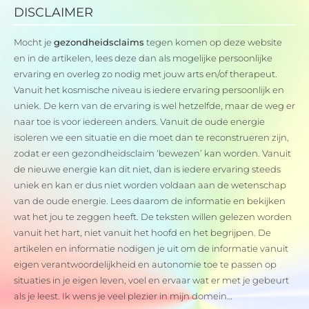
DISCLAIMER
Mocht je
gezondheidsclaims
tegen komen op deze website
en in de artikelen, lees deze dan als mogelijke persoonlijke
ervaring en overleg zo nodig met jouw arts en/of therapeut.
Vanuit het kosmische niveau is iedere ervaring persoonlijk en
uniek. De kern van de ervaring is wel hetzelfde, maar de weg er
naar toe is voor iedereen anders. Vanuit de oude energie
isoleren we een situatie en die moet dan te reconstrueren zijn,
zodat er een gezondheidsclaim ‘bewezen’ kan worden. Vanuit
de nieuwe energie kan dit niet, dan is iedere ervaring steeds
uniek en kan er dus niet worden voldaan aan de wetenschap
van de oude energie. Lees daarom de informatie en bekijken
wat het jou te zeggen heeft. De teksten willen gelezen worden
vanuit het hart, niet vanuit het hoofd en het begrijpen. De
artikelen en informatie nodigen je uit om de informatie vanuit
eigen verantwoordelijkheid en autonomie toe te passen op
situaties in je eigen leven, voel en ervaar wat er met je gebeurt
als je leest. Ik wens je veel plezier in mijn domein…