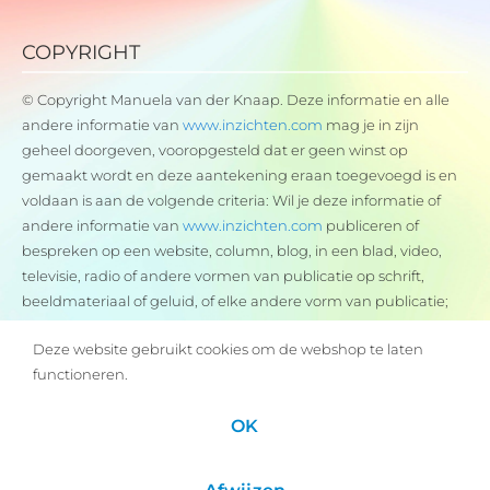
COPYRIGHT
© Copyright Manuela van der Knaap. Deze informatie en alle
andere informatie van
www.inzichten.com
mag je in zijn
geheel doorgeven, vooropgesteld dat er geen winst op
gemaakt wordt en deze aantekening eraan toegevoegd is en
voldaan is aan de volgende criteria: Wil je deze informatie of
andere informatie van
www.inzichten.com
publiceren of
bespreken op een website, column, blog, in een blad, video,
televisie, radio of andere vormen van publicatie op schrift,
beeldmateriaal of geluid, of elke andere vorm van publicatie;
dan is dit uitsluitend toegestaan met schriftelijke toestemming
Deze website gebruikt cookies om de webshop te laten
van de auteur van
www.inzichten.com
. De auteur is te
functioneren.
bereiken per mail via
info@inzichten.com
OK
© 2004-2026
Manuela van der Knaap
| Techniek:
Magic webservices
& solutions