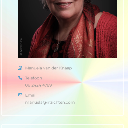
Manuela van der Knaap
Telefoon
06 2424 4789
Email
manuela@inzichten.com