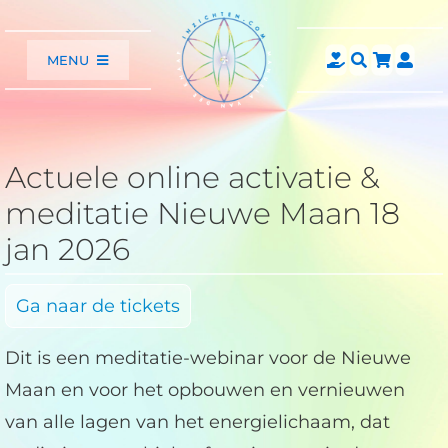
Ga
naar
MENU
inhoud
Home
Webinars
Consulten
Actuele online activatie &
Astrologie
meditatie Nieuwe Maan 18
Artikelen
jan 2026
Video’s
Agenda
Ga naar de tickets
Over
Shop
Dit is een meditatie-webinar voor de Nieuwe
Contact
Maan en voor het opbouwen en vernieuwen
van alle lagen van het energielichaam, dat