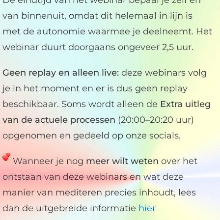
De eindtijd
van het webinar bepaal je zelf en
van binnenuit, omdat dit helemaal in lijn is
met de autonomie waarmee je deelneemt. Het
webinar duurt doorgaans ongeveer 2,5 uur.
Geen replay en alleen live:
deze webinars volg
je in het moment en er is dus geen replay
beschikbaar. Soms wordt alleen de
Extra uitleg
van de actuele processen
(20:00–20:20 uur)
opgenomen en gedeeld op onze socials.
Wanneer je nog
meer wilt weten
over het
ontstaan van deze webinars en wat deze
manier van mediteren precies inhoudt, lees
dan de uitgebreide informatie
hier