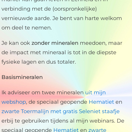
verbinding met de (oorspronkelijke)
vernieuwde aarde. Je bent van harte welkom
om deel te nemen.
Je kan ook
zonder mineralen
meedoen, maar
de impact met mineraal is tot in de diepste
fysieke lagen en dus totaler.
Basismineralen
Ik adviseer om twee mineralen
uit mijn
webshop
, de speciaal geopende
Hematiet
en
zwarte Toermalijn met gratis Seleniet staafje
erbij te gebruiken tijdens al mijn webinars. De
speciaal geopende
Hematiet
en
zwarte