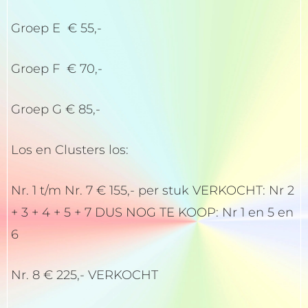
Groep E € 55,-
Groep F € 70,-
Groep G € 85,-
Los en Clusters los:
Nr. 1 t/m Nr. 7 € 155,- per stuk VERKOCHT: Nr 2
+ 3 + 4 + 5 + 7 DUS NOG TE KOOP: Nr 1 en 5 en
6
Nr. 8 € 225,- VERKOCHT