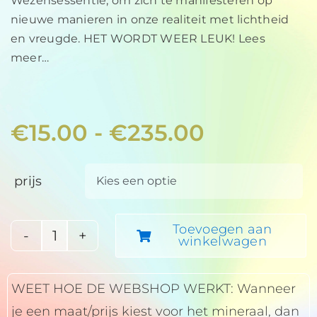
Wezensessentie, om zich te manifesteren op
nieuwe manieren in onze realiteit met lichtheid
en vreugde. HET WORDT WEER LEUK! Lees
meer…
Prijsklass
€
15.00
-
€
235.00
€15.00
tot
prijs

€235.00
Toevoegen aan
winkelwagen
United
Colors
WEET HOE DE WEBSHOP WERKT: Wanneer
of
je een maat/prijs kiest voor het mineraal, dan