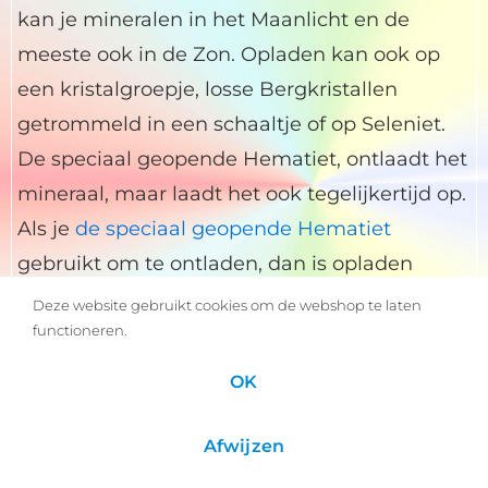
kan je mineralen in het Maanlicht en de
meeste ook in de Zon. Opladen kan ook op
een kristalgroepje, losse Bergkristallen
getrommeld in een schaaltje of op Seleniet.
De speciaal geopende Hematiet, ontlaadt het
mineraal, maar laadt het ook tegelijkertijd op.
Als je
de speciaal geopende Hematiet
gebruikt om te ontladen, dan is opladen
minder nodig, omdat ook voor de kristallen
Deze website gebruikt cookies om de webshop te laten
functioneren.
en mineralen de centrering hersteld wordt en
de kosmische goddelijke stroom. Voor meer
OK
informatie over de speciaal geopende
Hematiet.
Afwijzen
https://inzichten.com/product/hematiet/