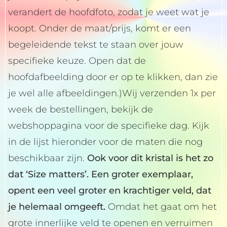
Happinez
verandert de hoofdfoto, zodat je weet wat je
Crystal
koopt. Onder de maat/prijs, komt er een
aantal
begeleidende tekst te staan over jouw
specifieke keuze. Open dat de
hoofdafbeelding door er op te klikken, dan zie
je wel alle afbeeldingen.)Wij verzenden 1x per
week de bestellingen, bekijk de
webshoppagina voor de specifieke dag. Kijk
in de lijst hieronder voor de maten die nog
beschikbaar zijn.
Ook voor dit kristal is het zo
dat ‘Size matters’. Een groter exemplaar,
opent een veel groter en krachtiger veld, dat
je helemaal omgeeft.
Omdat het gaat om het
grote innerlijke veld te openen en verruimen