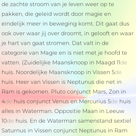
de zachte stroom van je leven weer op te
pakken, die geleid wordt door magie en
eindelijk meer in beweging komt. Dit gaat dus
ook over waar jij over droomt, in gelooft en waar
je hart van gaat stromen. Dat valt in de
categorie van Magie en is niet met je hoofd te
vatten. (Zuidelijke Maansknoop in Maagd 11
de
huis. Noordelijke Maansknoop in Vissen 5
de
huis. Heer van Vissen is Neptunus die net in
Ram is gekomen. Pluto conjunct Mars, Zon in
4
de
huis conjunct Venus en Mercurius 5
de
huis
alles in Waterman. Oppositie Maan in Leeuw
10
de
huis. En de Waterman samenstand sextiel
Saturnus in Vissen conjunct Neptunus in Ram