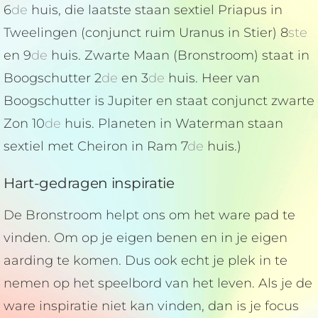
6
de
huis, die laatste staan sextiel Priapus in
Tweelingen (conjunct ruim Uranus in Stier) 8
ste
en 9
de
huis. Zwarte Maan (Bronstroom) staat in
Boogschutter 2
de
en 3
de
huis. Heer van
Boogschutter is Jupiter en staat conjunct zwarte
Zon 10
de
huis. Planeten in Waterman staan
sextiel met Cheiron in Ram 7
de
huis.)
Hart-gedragen inspiratie
De Bronstroom helpt ons om het ware pad te
vinden. Om op je eigen benen en in je eigen
aarding te komen. Dus ook echt je plek in te
nemen op het speelbord van het leven. Als je de
ware inspiratie niet kan vinden, dan is je focus