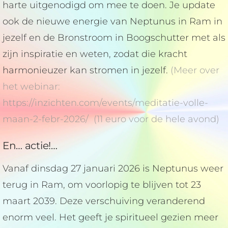
harte uitgenodigd om mee te doen. Je update
ook de nieuwe energie van Neptunus in Ram in
jezelf en de Bronstroom in Boogschutter met als
zijn inspiratie en weten, zodat die kracht
harmonieuzer kan stromen in jezelf.
(Meer over
het webinar:
https://inzichten.com/events/meditatie-volle-
maan-2-febr-2026/ (11 euro voor de hele avond)
En… actie!…
Vanaf dinsdag 27 januari 2026 is Neptunus weer
terug in Ram, om voorlopig te blijven tot 23
maart 2039. Deze verschuiving veranderend
enorm veel. Het geeft je spiritueel gezien meer