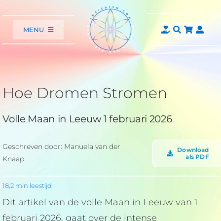
Ga
naar
MENU
inhoud
Home
Webinars
Consulten
Hoe Dromen Stromen
Astrologie
Artikelen
Volle Maan in Leeuw 1 februari 2026
Video’s
Agenda
Geschreven door: Manuela van der
Download
als PDF
Over
Knaap
Shop
18,2 min leestijd
Contact
Dit artikel van de volle Maan in Leeuw van 1
februari 2026, gaat over de intense