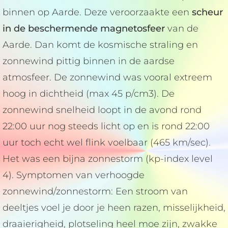
binnen op Aarde. Deze veroorzaakte een
scheur
in de beschermende magnetosfeer
van de
Aarde. Dan komt de kosmische straling en
zonnewind pittig binnen in de aardse
atmosfeer. De zonnewind was vooral extreem
hoog in dichtheid (max 45 p/cm3). De
zonnewind snelheid loopt in de avond rond
22:00 uur nog steeds licht op en is rond 22:00
uur toch echt wel flink voelbaar (465 km/sec).
Het was een bijna zonnestorm (kp-index level
4). Symptomen van verhoogde
zonnewind/zonnestorm: Een stroom van
deeltjes voel je door je heen razen, misselijkheid,
draaierigheid, plotseling heel moe zijn, zwakke