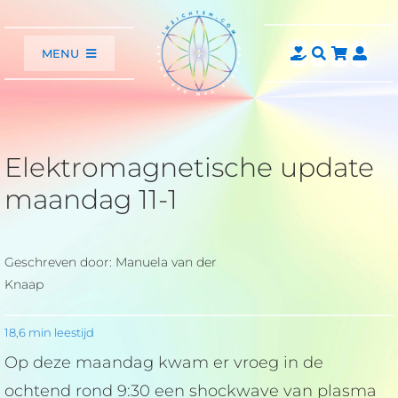
Ga
naar
MENU
inhoud
Home
Webinars
Consulten
Elektromagnetische update
Astrologie
maandag 11-1
Artikelen
Video’s
Agenda
Geschreven door: Manuela van der
Knaap
Over
Shop
18,6 min leestijd
Contact
Op deze maandag kwam er vroeg in de
ochtend rond 9:30 een shockwave van plasma