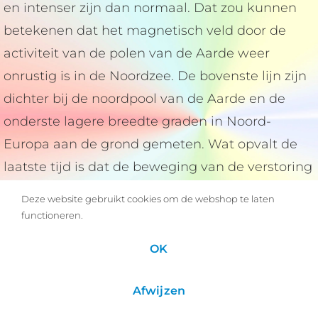
en intenser zijn dan normaal. Dat zou kunnen
betekenen dat het magnetisch veld door de
activiteit van de polen van de Aarde weer
onrustig is in de Noordzee. De bovenste lijn zijn
dichter bij de noordpool van de Aarde en de
onderste lagere breedte graden in Noord-
Europa aan de grond gemeten. Wat opvalt de
laatste tijd is dat de beweging van de verstoring
van onderen komt. De onderste groene lijn is
Deze website gebruikt cookies om de webshop te laten
sterker verstoord dan erboven. Dit wijst volgens
functioneren.
mij op een bron op lagere breedte graden. Dus
OK
dat zou een verstoord veld kunnen zijn waarvan
ik vermoed dat de kern in de Noordzee ligt voor
Afwijzen
de kust van Denemarken en boven de wadden